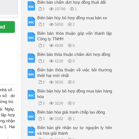
Biên bản chấm dứt hợp đồng thuê đất
3
10798
1
Biên bản hủy bỏ hợp đồng mua bán xe
2
5650
2
ad
Biên bản thỏa thuận góp vốn thành lập
Công ty TNHH
2
4638
0
Biên bản thỏa thuận chấm dứt hợp đồng
2
4226
0
Biên bản thỏa thuận về việc bồi thường
thiệt hại mới nhất
3
3626
0
hà số :
Biên bản hủy bỏ hợp đồng mua bán hàng
 số: .do
hóa
ờng trú:
3
3226
0
à: Ngày,
Biên bản hòa giải tranh chấp lao động
 lập hợp
3
3182
1
ứng nhận
u 1. Hai
Biên bản ghi nhận sự tự nguyện ly hôn
và hòa giải thành