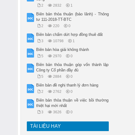
2
2832
1
Biên bản thỏa thuận (bảo lãnh) - Thông
tư 111-2018-TT-BTC
2
220
0
Biên bản chấm dứt hợp đồng thuê đất
3
10798
1
Biên bản hòa giải không thành
5
2970
0
Biên bản thỏa thuận góp vốn thành lập
Công ty Cổ phần đầy đủ
5
2884
0
Biên bản đề nghị thanh lý đơn hàng
2
2762
0
Biên bản thỏa thuận về việc bồi thường
thiệt hại mới nhất
3
3626
0
TÀI LIỆU HAY