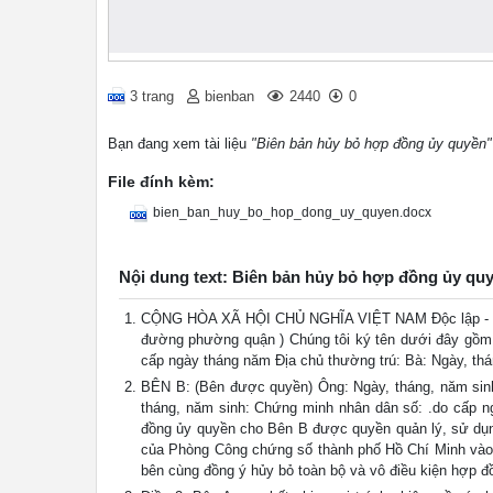
3 trang
bienban
2440
0
Bạn đang xem tài liệu
"Biên bản hủy bỏ hợp đồng ủy quyền"
File đính kèm:
bien_ban_huy_bo_hop_dong_uy_quyen.docx
Nội dung text: Biên bản hủy bỏ hợp đồng ủy qu
CỘNG HÒA XÃ HỘI CHỦ NGHĨA VIỆT NAM Độc lập - 
đường phường quận ) Chúng tôi ký tên dưới đây gồm:
cấp ngày tháng năm Địa chủ thường trú: Bà: Ngày, th
BÊN B: (Bên được quyền) Ông: Ngày, tháng, năm sinh
tháng, năm sinh: Chứng minh nhân dân số: .do cấp n
đồng ủy quyền cho Bên B được quyền quản lý, sử dụ
của Phòng Công chứng số thành phố Hồ Chí Minh vào 
bên cùng đồng ý hủy bỏ toàn bộ và vô điều kiện hợp đ