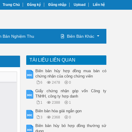
Trang Chủ
Đăng ký
Đăng nhập
Upload
Liên hệ
n Bản Nghiệm Thu
Biên Bản Khác
TÀI LIỆU LIÊN QUAN
Biên bản hủy hợp đồng mua bán có
chứng nhận của công chứng viên
6
2478
0
Giấy chứng nhận góp vốn Công ty
TNHH, công ty hợp danh
1
2388
1
Biên bản hòa giải ngắn gọn
3
2368
0
Biên bản hủy bỏ hợp đồng thường sử
dụng