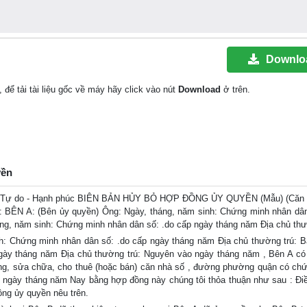
Downlo
, để tải tài liệu gốc về máy hãy click vào nút
Download
ở trên.
yền
Tự do - Hạnh phúc BIÊN BẢN HỦY BỎ HỢP ĐỒNG ỦY QUYỀN (Mẫu) (Căn n
 BÊN A: (Bên ủy quyền) Ông: Ngày, tháng, năm sinh: Chứng minh nhân dân
áng, năm sinh: Chứng minh nhân dân số: .do cấp ngày tháng năm Địa chủ thư
: Chứng minh nhân dân số: .do cấp ngày tháng năm Địa chủ thường trú: B
gày tháng năm Địa chủ thường trú: Nguyên vào ngày tháng năm , Bên A có
ng, sửa chữa, cho thuê (hoặc bán) căn nhà số , đường phường quận có ch
ngày tháng năm Nay bằng hợp đồng này chúng tôi thỏa thuận như sau : Điề
ồng ủy quyền nêu trên.