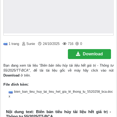
1 trang
Sunie
24/10/2025
716
0
Download
Bạn đang xem tài liệu
"Biên bản tiêu hủy tài liệu hết giá trị - Thông tư
55/2025/TT-BCA"
, để tải tài liệu gốc về máy hãy click vào nút
Download
ở trên.
File đính kèm:
bien_ban_tieu_huy_tai_lieu_het_gia_tri_thong_tu_552025tt_bca.doc
x
Nội dung text: Biên bản tiêu hủy tài liệu hết giá trị -
Thông tư 55/2025/TT-BCA