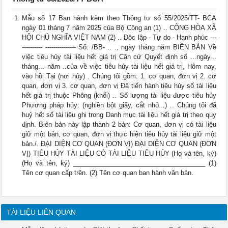
Mẫu số 17 Ban hành kèm theo Thông tư số 55/2025/TT- BCA
ngày 01 tháng 7 năm 2025 của Bộ Công an (1) .. CỘNG HÒA XÃ
HỘI CHỦ NGHĨA VIỆT NAM (2) .. Độc lập - Tự do - Hạnh phúc ---
---------- --------------- Số: /BB- .. ., ngày tháng năm BIÊN BẢN Về
việc tiêu hủy tài liệu hết giá trị Căn cứ Quyết định số ...ngày...
tháng... năm ..của về việc tiêu hủy tài liệu hết giá trị, Hôm nay,
vào hồi Tại (nơi hủy) . Chúng tôi gồm: 1. cơ quan, đơn vị 2. cơ
quan, đơn vị 3. cơ quan, đơn vị Đã tiến hành tiêu hủy số tài liệu
hết giá trị thuộc Phông (khối) .. Số lượng tài liệu được tiêu hủy
Phương pháp hủy: (nghiền bột giấy, cắt nhỏ...) .. Chúng tôi đã
huỷ hết số tài liệu ghi trong Danh mục tài liệu hết giá trị theo quy
định. Biên bản này lập thành 2 bản: Cơ quan, đơn vị có tài liệu
giữ một bản, cơ quan, đơn vị thực hiện tiêu hủy tài liệu giữ một
bản./. ĐẠI DIỆN CƠ QUAN (ĐƠN VỊ) ĐẠI DIỆN CƠ QUAN (ĐƠN
VỊ) TIÊU HỦY TÀI LIỆU CÓ TÀI LIỆU TIÊU HỦY (Họ và tên, ký)
(Họ và tên, ký) _____________________________________ (1)
Tên cơ quan cấp trên. (2) Tên cơ quan ban hành văn bản.
TÀI LIỆU LIÊN QUAN