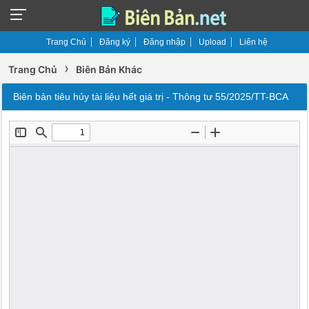
Trang Chủ
Đăng ký
Đăng nhập
Upload
Liên hệ
›
Trang Chủ
Biên Bản Khác
Biên bản tiêu hủy tài liệu hết giá trị - Thông tư 55/2025/TT-BCA