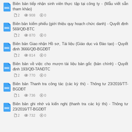
Biên bản tiếp nhận sinh viên thực tập tại công ty - (Mẫu viết sẵn
tham khảo)
2
908
0
Biên bản kiểm phiếu (giới thiệu quy hoạch chức danh) - Quyết định
569/QĐ-BTC
2
870
0
Biên bản Giao nhận Hồ sơ, Tài liệu (Giáo dục và Đào tạo) - Quyết
định 3666/QĐ-BGDĐT
2
814
0
Biên bản về việc cho mượn tài liệu bản gốc (bản chính) - Quyết
định 193/QĐ-TANDTC
2
770
0
Biên bản Thanh tra công tác (các kỳ thi) - Thông tư 23/2016/TT-
BGDĐT
1
736
0
Biên bản ghi nhớ và kiến nghị (thanh tra các kỳ thi) - Thông tư
23/2016/TT-BGDĐT
2
732
0