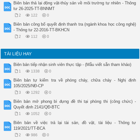
Biên bản thả lại động vật-thủy sản về môi trường tự nhiên - Thông
tư 26-2025-TT-BNNMT
2
122
0
Biên bản công bố quyết định thanh tra (ngành khoa học công nghệ)
- Thông tư 22-2016-TT-BKHCN
2
112
0
TÀI LIỆU HAY
Biên bản tiếp nhận sinh viên thực tập - (Mẫu viết sẵn tham khảo)
1
1338
0
Biên bản tự kiểm tra về phòng cháy, chữa cháy - Nghị định
105/2025/NĐ-CP
3
1292
0
Biên bản mở phong bì đựng đề thi tại phòng thi (công chức) -
Quyết định 2141/QĐ-BTC
1
1052
0
Biên bản về việc trả lại tài sản, đồ vật, tài liệu - Thông tư
119/2021/TT-BCA
2
986
0