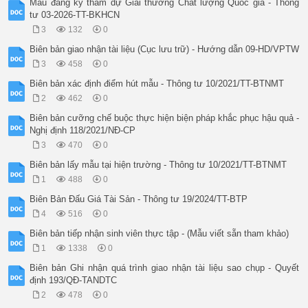
Mẫu đăng ký tham dự Giải thưởng Chất lượng Quốc gia - Thông
tư 03-2026-TT-BKHCN
3
132
0
Biên bản giao nhận tài liệu (Cục lưu trữ) - Hướng dẫn 09-HD/VPTW
3
458
0
Biên bản xác định điểm hút mẫu - Thông tư 10/2021/TT-BTNMT
2
462
0
Biên bản cưỡng chế buộc thực hiện biện pháp khắc phục hậu quả -
Nghị định 118/2021/NĐ-CP
3
470
0
Biên bản lấy mẫu tại hiện trường - Thông tư 10/2021/TT-BTNMT
1
488
0
Biên Bản Đấu Giá Tài Sản - Thông tư 19/2024/TT-BTP
4
516
0
Biên bản tiếp nhận sinh viên thực tập - (Mẫu viết sẵn tham khảo)
1
1338
0
Biên bản Ghi nhận quá trình giao nhận tài liệu sao chụp - Quyết
định 193/QĐ-TANDTC
2
478
0