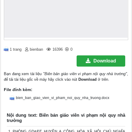
1 trang
bienban
16396
0
Download
Bạn đang xem tài liệu
"Biên bản giáo viên vi phạm nội quy nhà trường"
,
để tải tài liệu gốc về máy hãy click vào nút
Download
ở trên.
File đính kèm:
bien_ban_giao_vien_vi_pham_noi_quy_nha_truong.docx
Nội dung text: Biên bản giáo viên vi phạm nội quy nhà
trường
PHÒNG GD&ĐT HUYỆN A CỘNG HÒA XÃ HỘI CHỦ NGHĨA