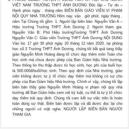
VIỆT NAM TRƯỜNG THPT ÁNH DƯƠNG Độc lập – Tự do –
Hạnh phúc ngày . tháng năm BIÊN BẢN GIÁO VIÊN VI PHẠM
NỘI QUY NHÀ TRƯỜNG Hôm nay, vào . giờ phút, ngày tháng .
năm Tại Chúng tôi gồm: 1. Người lập biên bản: Nguyễn Văn A –
Hiệu trưởng Trường THPT Ánh Dương 2. Người tham gia:
Nguyễn Văn B: Phó Hiệu trưởngTrường THPT Ánh Dương
Nguyễn Văn C: Giáo viên Trường THPT Ánh Dương NỘI DUNG
Vào lúc 17 giờ 30 phút ngày 20 tháng 12 năm 2020, tại phòng
học số 3 Trường THPT Ánh Dương, chúng tôi bắt quả tang thầy
giáo Nguyễn Minh Hoàng đang tổ chức dạy thêm môn Toán cho
học sinh mà chưa được phép của Ban Giám hiệu Nhà trường.
Theo thông tin thu thập được từ học sinh, học phí của buổi học
là 500.000đ/buổi/học sinh. Theo quy định của Nhà trường, giáo
viên không được tự ý tổ chức dạy thêm mà không có sự cho
phép của Ban Giám hiệu Nhà trường. Chính vì vậy, chúng tôi lập
biên bản thầy giáo Nguyễn Minh Hoàng vi phạm nội quy nhà
trường để Ban Giám hiệu xem xét kỷ luật, cụ thể là tự ý tổ chức
dạy thêm trái quy định. Chúng tôi cam kết sự việc trên là hoàn
toàn đúng sự thật. Biên bản được lập và đã được đọc lại cho
những người có mặt nghe. NGƯỜI LẬP BIÊN BẢN NGƯỜI
THAM GIA