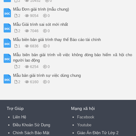
2
10452
0
Mẫu Đơn giải trình (mẫu chung)
2
9054
0
Mẫu Giải trình sai sót mới nhất
2
7046
0
Mẫu biên bản giải trình thay thế Báo cáo tài chính
1
6836
0
Mẫu biên bản giải trình về việc không đóng bảo hiểm xã hội cho
người lao động
2
6254
0
Mẫu bản giải trình sự việc dùng chung
2
6160
0
Trợ Giúp
Mạng xã hội
Liên Hệ
Facebook
Điều Khoản Sử Dụng
Youtube
Chính Sách Bảo Mật
Giáo Án Điện Tử Lớp 2