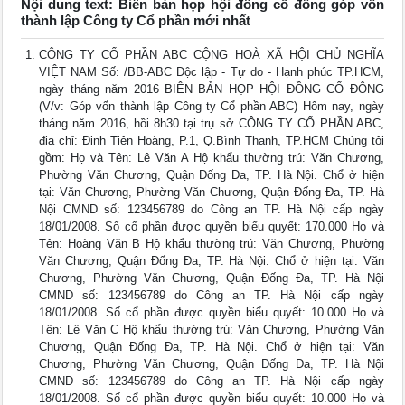
Nội dung text: Biên bản họp hội đồng cổ đông góp vốn
thành lập Công ty Cổ phần mới nhất
CÔNG TY CỔ PHẦN ABC CỘNG HOÀ XÃ HỘI CHỦ NGHĨA
VIỆT NAM Số: /BB-ABC Độc lập - Tự do - Hạnh phúc TP.HCM,
ngày tháng năm 2016 BIÊN BẢN HỌP HỘI ĐỒNG CỔ ĐÔNG
(V/v: Góp vốn thành lập Công ty Cổ phần ABC) Hôm nay, ngày
tháng năm 2016, hồi 8h30 tại trụ sở CÔNG TY CỔ PHẦN ABC,
địa chỉ: Đinh Tiên Hoàng, P.1, Q.Bình Thạnh, TP.HCM Chúng tôi
gồm: Họ và Tên: Lê Văn A Hộ khẩu thường trú: Văn Chương,
Phường Văn Chương, Quận Đống Đa, TP. Hà Nội. Chổ ở hiện
tại: Văn Chương, Phường Văn Chương, Quận Đống Đa, TP. Hà
Nội CMND số: 123456789 do Công an TP. Hà Nội cấp ngày
18/01/2008. Số cổ phần được quyền biểu quyết: 170.000 Họ và
Tên: Hoàng Văn B Hộ khẩu thường trú: Văn Chương, Phường
Văn Chương, Quận Đống Đa, TP. Hà Nội. Chổ ở hiện tại: Văn
Chương, Phường Văn Chương, Quận Đống Đa, TP. Hà Nội
CMND số: 123456789 do Công an TP. Hà Nội cấp ngày
18/01/2008. Số cổ phần được quyền biểu quyết: 10.000 Họ và
Tên: Lê Văn C Hộ khẩu thường trú: Văn Chương, Phường Văn
Chương, Quận Đống Đa, TP. Hà Nội. Chổ ở hiện tại: Văn
Chương, Phường Văn Chương, Quận Đống Đa, TP. Hà Nội
CMND số: 123456789 do Công an TP. Hà Nội cấp ngày
18/01/2008. Số cổ phần được quyền biểu quyết: 10.000 Họ và