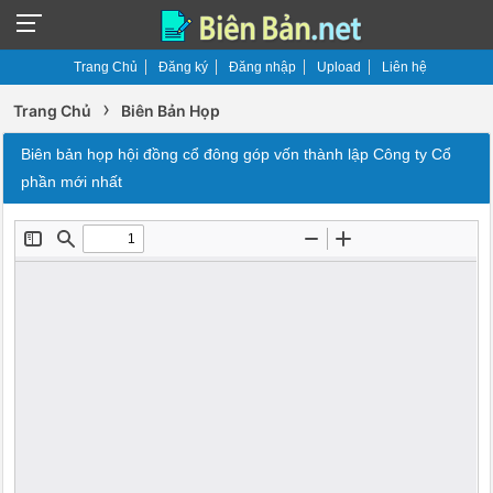
Trang Chủ
Đăng ký
Đăng nhập
Upload
Liên hệ
›
Trang Chủ
Biên Bản Họp
Biên bản họp hội đồng cổ đông góp vốn thành lập Công ty Cổ
phần mới nhất