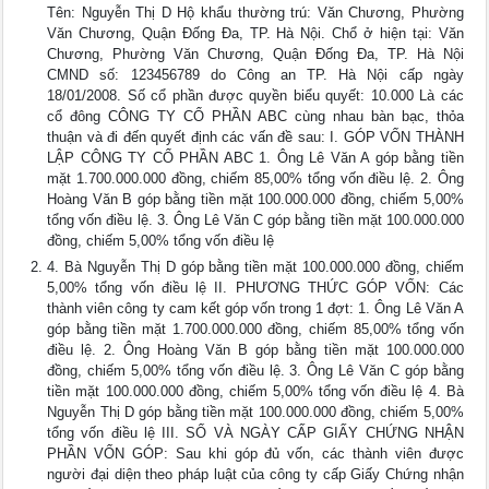
Tên: Nguyễn Thị D Hộ khẩu thường trú: Văn Chương, Phường
Văn Chương, Quận Đống Đa, TP. Hà Nội. Chổ ở hiện tại: Văn
Chương, Phường Văn Chương, Quận Đống Đa, TP. Hà Nội
CMND số: 123456789 do Công an TP. Hà Nội cấp ngày
18/01/2008. Số cổ phần được quyền biểu quyết: 10.000 Là các
cổ đông CÔNG TY CỔ PHẦN ABC cùng nhau bàn bạc, thỏa
thuận và đi đến quyết định các vấn đề sau: I. GÓP VỐN THÀNH
LẬP CÔNG TY CỔ PHẦN ABC 1. Ông Lê Văn A góp bằng tiền
mặt 1.700.000.000 đồng, chiếm 85,00% tổng vốn điều lệ. 2. Ông
Hoàng Văn B góp bằng tiền mặt 100.000.000 đồng, chiếm 5,00%
tổng vốn điều lệ. 3. Ông Lê Văn C góp bằng tiền mặt 100.000.000
đồng, chiếm 5,00% tổng vốn điều lệ
4. Bà Nguyễn Thị D góp bằng tiền mặt 100.000.000 đồng, chiếm
5,00% tổng vốn điều lệ II. PHƯƠNG THỨC GÓP VỐN: Các
thành viên công ty cam kết góp vốn trong 1 đợt: 1. Ông Lê Văn A
góp bằng tiền mặt 1.700.000.000 đồng, chiếm 85,00% tổng vốn
điều lệ. 2. Ông Hoàng Văn B góp bằng tiền mặt 100.000.000
đồng, chiếm 5,00% tổng vốn điều lệ. 3. Ông Lê Văn C góp bằng
tiền mặt 100.000.000 đồng, chiếm 5,00% tổng vốn điều lệ 4. Bà
Nguyễn Thị D góp bằng tiền mặt 100.000.000 đồng, chiếm 5,00%
tổng vốn điều lệ III. SỐ VÀ NGÀY CẤP GIẤY CHỨNG NHẬN
PHẦN VỐN GÓP: Sau khi góp đủ vốn, các thành viên được
người đại diện theo pháp luật của công ty cấp Giấy Chứng nhận