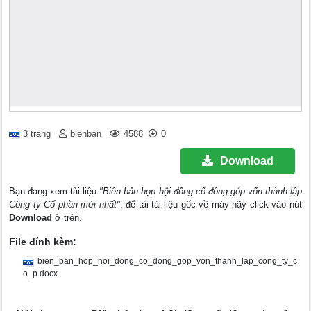
3 trang
bienban
4588
0
Download
Bạn đang xem tài liệu
"Biên bản họp hội đồng cổ đông góp vốn thành lập
Công ty Cổ phần mới nhất"
, để tải tài liệu gốc về máy hãy click vào nút
Download
ở trên.
File đính kèm:
bien_ban_hop_hoi_dong_co_dong_gop_von_thanh_lap_cong_ty_c
o_p.docx