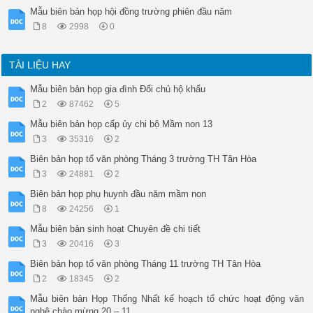
Mẫu biên bản họp hội đồng trường phiên đầu năm
8
2998
0
TÀI LIỆU HAY
Mẫu biên bản họp gia đình Đổi chủ hộ khẩu
2
87462
5
Mẫu biên bản họp cấp ủy chi bộ Mầm non 13
3
35316
2
Biên bản họp tổ văn phòng Tháng 3 trường TH Tân Hòa
3
24881
2
Biên bản họp phụ huynh đầu năm mầm non
8
24256
1
Mẫu biên bản sinh hoạt Chuyên đề chi tiết
3
20416
3
Biên bản họp tổ văn phòng Tháng 11 trường TH Tân Hòa
2
18345
2
Mẫu biên bản Họp Thống Nhất kế hoạch tổ chức hoạt động văn
nghệ chào mừng 20 – 11