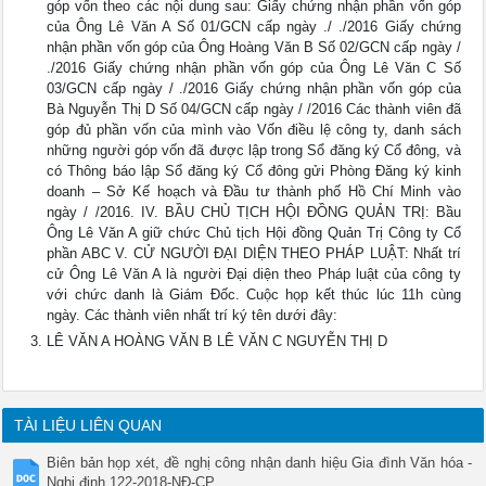
góp vốn theo các nội dung sau: Giấy chứng nhận phần vốn góp
của Ông Lê Văn A Số 01/GCN cấp ngày ./ ./2016 Giấy chứng
nhận phần vốn góp của Ông Hoàng Văn B Số 02/GCN cấp ngày /
./2016 Giấy chứng nhận phần vốn góp của Ông Lê Văn C Số
03/GCN cấp ngày / ./2016 Giấy chứng nhận phần vốn góp của
Bà Nguyễn Thị D Số 04/GCN cấp ngày / /2016 Các thành viên đã
góp đủ phần vốn của mình vào Vốn điều lệ công ty, danh sách
những người góp vốn đã được lập trong Sổ đăng ký Cổ đông, và
có Thông báo lập Sổ đăng ký Cổ đông gửi Phòng Đăng ký kinh
doanh – Sở Kế hoạch và Đầu tư thành phố Hồ Chí Minh vào
ngày / /2016. IV. BẦU CHỦ TỊCH HỘI ĐỒNG QUẢN TRỊ: Bầu
Ông Lê Văn A giữ chức Chủ tịch Hội đồng Quản Trị Công ty Cổ
phần ABC V. CỬ NGƯỜI ĐẠI DIỆN THEO PHÁP LUẬT: Nhất trí
cử Ông Lê Văn A là người Đại diện theo Pháp luật của công ty
với chức danh là Giám Đốc. Cuộc họp kết thúc lúc 11h cùng
ngày. Các thành viên nhất trí ký tên dưới đây:
LÊ VĂN A HOÀNG VĂN B LÊ VĂN C NGUYỄN THỊ D
TÀI LIỆU LIÊN QUAN
Biên bản họp xét, đề nghị công nhận danh hiệu Gia đình Văn hóa -
Nghị định 122-2018-NĐ-CP