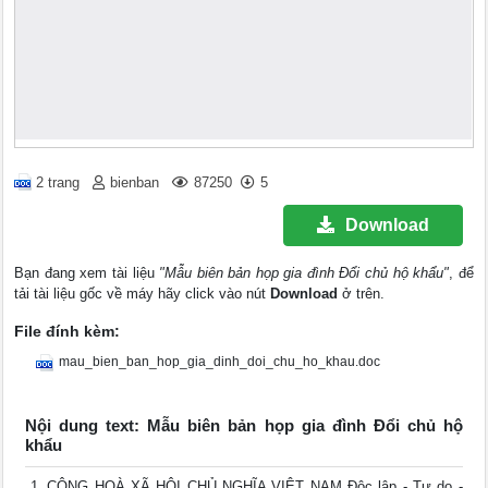
2 trang
bienban
87250
5
Download
Bạn đang xem tài liệu
"Mẫu biên bản họp gia đình Đổi chủ hộ khẩu"
, để
tải tài liệu gốc về máy hãy click vào nút
Download
ở trên.
File đính kèm:
mau_bien_ban_hop_gia_dinh_doi_chu_ho_khau.doc
Nội dung text: Mẫu biên bản họp gia đình Đổi chủ hộ
khẩu
CỘNG HOÀ XÃ HỘI CHỦ NGHĨA VIỆT NAM Độc lập - Tự do -