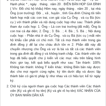
Hạnh phúc * , ngày . tháng . năm 20 . BIÊN BẢN HỌP GIA ĐÌNH
( V/v: Đổi chủ hộ khẩu) Hôm nay, ngày tháng . năm 20 , tại nhà
Ông (con trưởng): Đội ., xã , huyện , tỉnh Gia đình Chúng tôi tiến
hành họp mặt các con trai, con gái của Cụ Ông . và cụ Bà (tức
cụ ) với thành phần và nội dung cuộc họp như sau: Thành phần
tham dự cuộc họp: 1. Ông – Là con trai trưởng (đã mất), Ông là
con trai cả đại diện; 2. Ông ; 3. Bà . ; 4. Bà .; 5. Bà .; Nội dung
cuộc họp: - Phần nhà ở do Cụ Ông . và cụ Bà (tức cụ ) mất nên
hộ khẩu cần phải có chủ mới. Tất cả mọi thành viên trong gia
đình đồng ý để lại cho cháu đích tôn m 2. Phần đất này đã
chuyển nhượng cho Ông và vợ là bà và tất cả các thành viên
trong gia đình đã đồng ý và không tranh chấp. Các thành viên dự
họp đã biểu quyết cho ý kiến về các mục nêu trên bằng hình
thức giơ tay, kết quả biểu quyết như sau: Tán thành: 100%
Không tán thành: không Ý kiến khác: không Biên bản này được
đọc cho mọi người cùng nghe, ký tên dưới đây và được lập
thành bản có giá trị pháp lý như nhau và có hiệu lực kể từ ngày
ký.
Chữ ký của người tham gia cuộc họp Các thành viên Các thành
viên (Ký và ghi rõ họ tên) (Ký và ghi rõ họ tên) XÁC NHẬN CỦA
ỦY BAN NHÂN DÂN XÃ