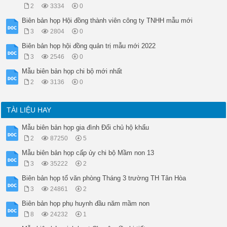
2
3334
0
Biên bản họp Hội đồng thành viên công ty TNHH mẫu mới
3
2804
0
Biên bản họp hội đồng quản trị mẫu mới 2022
3
2546
0
Mẫu biên bản họp chi bộ mới nhất
2
3136
0
TÀI LIỆU HAY
Mẫu biên bản họp gia đình Đổi chủ hộ khẩu
2
87250
5
Mẫu biên bản họp cấp ủy chi bộ Mầm non 13
3
35222
2
Biên bản họp tổ văn phòng Tháng 3 trường TH Tân Hòa
3
24861
2
Biên bản họp phụ huynh đầu năm mầm non
8
24232
1