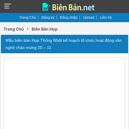
Trang Chủ
Đăng ký
Đăng nhập
Upload
Liên hệ
›
Trang Chủ
Biên Bản Họp
Mẫu biên bản Họp Thống Nhất kế hoạch tổ chức hoạt động văn
nghệ chào mừng 20 – 11