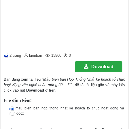
2 trang
bienban
13960
0
Download
Bạn đang xem tài liệu
"Mẫu biên bản Họp Thống Nhất kế hoạch tổ chức
hoạt động văn nghệ chào mừng 20 – 11"
, để tải tài liệu gốc về máy hãy
click vào nút
Download
ở trên.
File đính kèm:
mau_bien_ban_hop_thong_nhat_ke_hoach_to_chuc_hoat_dong_va
n_n.docx