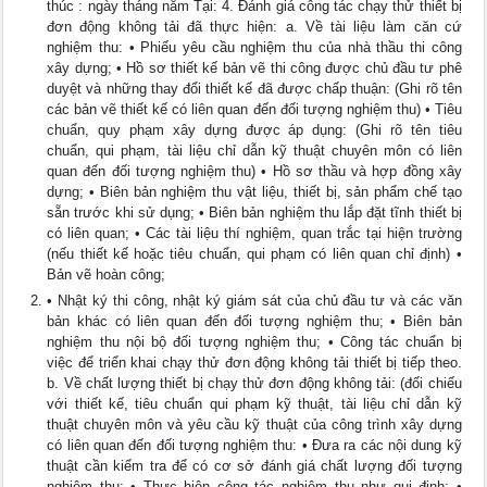
thúc : ngày tháng năm Tại: 4. Đánh giá công tác chạy thử thiết bị
đơn động không tải đã thực hiện: a. Về tài liệu làm căn cứ
nghiệm thu: • Phiếu yêu cầu nghiệm thu của nhà thầu thi công
xây dựng; • Hồ sơ thiết kế bản vẽ thi công được chủ đầu tư phê
duyệt và những thay đổi thiết kế đã được chấp thuận: (Ghi rõ tên
các bản vẽ thiết kế có liên quan đến đối tượng nghiệm thu) • Tiêu
chuẩn, quy phạm xây dựng được áp dụng: (Ghi rõ tên tiêu
chuẩn, qui phạm, tài liệu chỉ dẫn kỹ thuật chuyên môn có liên
quan đến đối tượng nghiệm thu) • Hồ sơ thầu và hợp đồng xây
dựng; • Biên bản nghiệm thu vật liệu, thiết bị, sản phẩm chế tạo
sẵn trước khi sử dụng; • Biên bản nghiệm thu lắp đặt tĩnh thiết bị
có liên quan; • Các tài liệu thí nghiệm, quan trắc tại hiện trường
(nếu thiết kế hoặc tiêu chuẩn, qui phạm có liên quan chỉ định) •
Bản vẽ hoàn công;
• Nhật ký thi công, nhật ký giám sát của chủ đầu tư và các văn
bản khác có liên quan đến đối tượng nghiệm thu; • Biên bản
nghiệm thu nội bộ đối tượng nghiệm thu; • Công tác chuẩn bị
việc để triển khai chạy thử đơn động không tải thiết bị tiếp theo.
b. Về chất lượng thiết bị chạy thử đơn động không tải: (đối chiếu
với thiết kế, tiêu chuẩn qui phạm kỹ thuật, tài liệu chỉ dẫn kỹ
thuật chuyên môn và yêu cầu kỹ thuật của công trình xây dựng
có liên quan đến đối tượng nghiệm thu: • Đưa ra các nội dung kỹ
thuật cần kiểm tra để có cơ sở đánh giá chất lượng đối tượng
nghiệm thu; • Thực hiện công tác nghiệm thu như qui định; •