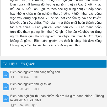
Đánh giá chất lượng đối tượng nghiệm thu) c) Các ý kiến khác
nếu có. 5. Kết luận : (ghi rõ theo các nội dung sau) • Chấp nhận
hay không chấp nhận nghiệm thu và đồng ý triển khai các công
việc xây dựng tiếp theo. • Các sai sót còn tồn tại và các khiếm
khuyết cần sửa chữa. Thời gian nhà thầu phải hoàn thành công
tác sửa chữa. • Các yêu cầu khác nếu có. 6. Các thành phần
trực tiếp tham gia nghiệm thu ( Ký ghi rõ họ tên và chức vụ từng
người tham gia) Hồ sơ nghiệm thu chạy thử thiết bị đơn động
không tải gồm: - Biên bản nghiệm thu thiết bị chạy thử đơn động
không tải; - Các tài liệu làm căn cứ để nghiệm thu.
TÀI LIỆU LIÊN QUAN
Biên bản nghiệm thu bằng tiếng anh
1
4640
0
Biên bản nghiệm thu kỹ thuật
2
2498
1
Biên bản nghiệm thu sản phẩm hồ sơ địa giới hành chính - Thông
tư 48/2014/TT-BTNMT
2
566
0