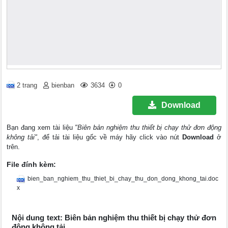
2 trang
bienban
3634
0
Download
Bạn đang xem tài liệu
"Biên bản nghiệm thu thiết bị chạy thử đơn động
không tải"
, để tải tài liệu gốc về máy hãy click vào nút
Download
ở
trên.
File đính kèm:
bien_ban_nghiem_thu_thiet_bi_chay_thu_don_dong_khong_tai.doc
x
Nội dung text: Biên bản nghiệm thu thiết bị chạy thử đơn
động không tải