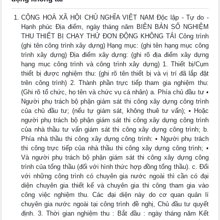
CỘNG HOÀ XÃ HỘI CHỦ NGHĨA VIỆT NAM Độc lập - Tự do -
Hạnh phúc Địa điểm, ngày tháng năm BIÊN BẢN SỐ NGHIỆM
THU THIẾT BỊ CHẠY THỬ ĐƠN ĐỘNG KHÔNG TẢI Công trình
(ghi tên công trình xây dựng) Hạng mục: (ghi tên hạng mục công
trình xây dựng) Địa điểm xây dựng: (ghi rõ địa điểm xây dựng
hạng mục công trình và công trình xây dựng) 1. Thiết bị/Cụm
thiết bị được nghiệm thu: (ghi rõ tên thiết bị và vị trí đã lắp đặt
trên công trình) 2. Thành phần trực tiếp tham gia nghiệm thu:
(Ghi rõ tổ chức, họ tên và chức vụ cá nhân) a. Phía chủ đầu tư •
Người phụ trách bộ phận giám sát thi công xây dựng công trình
của chủ đầu tư; (nếu tự giám sát, không thuê tư vấn); • Hoặc
người phụ trách bộ phận giám sát thi công xây dựng công trình
của nhà thầu tư vấn giám sát thi công xây dựng công trình; b.
Phía nhà thầu thi công xây dựng công trình: • Người phụ trách
thi công trực tiếp của nhà thầu thi công xây dựng công trình; •
Và người phụ trách bộ phận giám sát thi công xây dựng công
trình của tổng thầu (đối với hình thức hợp đồng tổng thầu). c. Đối
với những công trình có chuyên gia nước ngoài thì cần có đại
diện chuyên gia thiết kế và chuyên gia thi công tham gia vào
công việc nghiệm thu. Các đại diện này do cơ quan quản lí
chuyên gia nước ngoài tại công trình đề nghị, Chủ đầu tư quyết
định. 3. Thời gian nghiệm thu : Bắt đầu : ngày tháng năm Kết