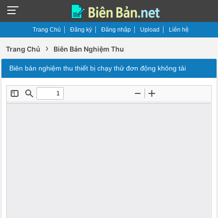
Trang Chủ
Đăng ký
Đăng nhập
Upload
Liên hệ
›
Trang Chủ
Biên Bản Nghiệm Thu
Biên bản nghiệm thu thiết bị chạy thử đơn động không tải