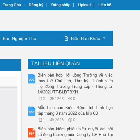
Trang Chủ
Đăng ký
Đăng nhập
Upload
Liên hệ
n Bản Nghiệm Thu
Biên Bản Khác
TÀI LIỆU LIÊN QUAN
Biên bản họp Hội đồng Trường về việc
thay thế Chủ tịch, Thư ký, Thành viên
Hội đồng Trường Trung cấp - Thông tư
14/2021/TT-BLĐTBXH
2
1268
0
Mẫu biên bản Kiểm điểm tình hình học
tập tháng 3 năm 2022 của lớp 6B
1
2826
0
Biên bản kiểm phiếu biểu quyết đại hội
cổ đông thường niên Công ty CP Phú Tài