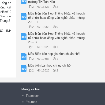
trường TH Tân Hòa
 Tổng số
2
18323
2
hông Kết
nhiệm/10
Mẫu biên bản Họp Thống Nhất kế hoạch
 đoàn cơ
tổ chức hoạt động văn nghệ chào mừng
rung 2-
20 – 11
2
13958
0
ÙNG LINH
Mẫu biên bản Họp Thống Nhất kế hoạch
tổ chức hoạt động văn nghệ chào mừng
26 – 3
1
13920
1
Mẫu Biên bản họp gia đình chuẩn nhất
2
12688
1
Mẫu biên bản họp chi ủy chi bộ
2
12626
2
Mạng xã hội
Facebook
Youtube