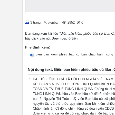
3 trang
bienban
2952
0
Bạn đang xem tài liệu
"Biên bản kiểm phiếu bầu cử Ban C
hãy click vào nút
Download
ở trên.
File đính kèm:
bien_ban_kiem_phieu_bau_cu_ban_chap_hanh_cong_
Nội dung text: Biên bản kiểm phiếu bầu cử Ba
ĐẠI HỘI CỘNG HOÀ XÃ HỘI CHỦ NGHĨA VIỆT NAM 
KẾ TOÁN VÀ TV THUẾ TÙNG LINH QUÂN BIÊN BẢN
TOÁN VÀ TV THUẾ TÙNG LINH QUÂN Chúng tôi đượ
TÙNG LINH QUÂN bầu vào Ban bầu cử để tổ chức bầ
ban 2. Nguyễn Thị Trúc - Uỷ viên Ban bầu cử đã phổ 
nguyên tắc và thể thức quy định. Sau khi kiểm phiếu
Chấp hành là : 03 đồng chí - Tổng số đoàn viên CĐCS 
đoàn viên ứng cử và đề cử vào chức danh để bầu Ban 