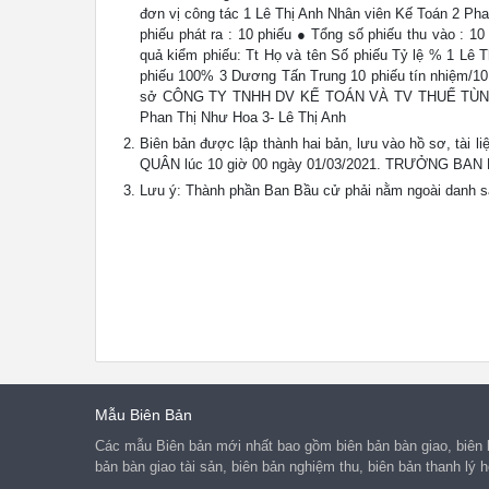
đơn vị công tác 1 Lê Thị Anh Nhân viên Kế Toán 2 P
phiếu phát ra : 10 phiếu ● Tổng số phiếu thu vào : 1
quả kiểm phiếu: Tt Họ và tên Số phiếu Tỷ lệ % 1 Lê 
phiếu 100% 3 Dương Tấn Trung 10 phiếu tín nhiệm/1
sở CÔNG TY TNHH DV KẾ TOÁN VÀ TV THUẾ TÙNG LIN
Phan Thị Như Hoa 3- Lê Thị Anh
Biên bản được lập thành hai bản, lưu vào hồ sơ, 
QUÂN lúc 10 giờ 00 ngày 01/03/2021. TRƯỞNG BAN
Lưu ý: Thành phần Ban Bầu cử phải nằm ngoài danh 
Mẫu Biên Bản
Các mẫu Biên bản mới nhất bao gồm biên bản bàn giao, biên b
bản bàn giao tài sản, biên bản nghiệm thu, biên bản thanh lý