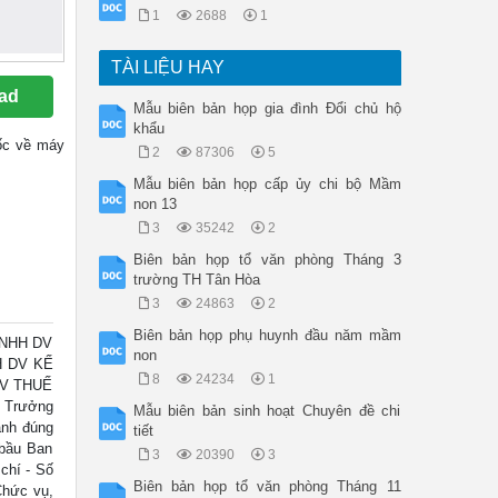
1
2688
1
TÀI LIỆU HAY
ad
Mẫu biên bản họp gia đình Đổi chủ hộ
khẩu
 gốc về máy
2
87306
5
Mẫu biên bản họp cấp ủy chi bộ Mầm
non 13
3
35242
2
Biên bản họp tổ văn phòng Tháng 3
trường TH Tân Hòa
3
24863
2
Biên bản họp phụ huynh đầu năm mầm
TNHH DV
non
H DV KẾ
8
24234
1
TV THUẾ
- Trưởng
Mẫu biên bản sinh hoạt Chuyên đề chi
ành đúng
tiết
 bầu Ban
3
20390
3
chí - Số
Biên bản họp tổ văn phòng Tháng 11
Chức vụ,