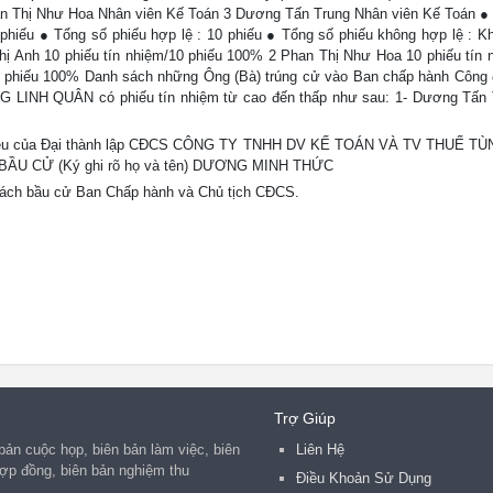
han Thị Như Hoa Nhân viên Kế Toán 3 Dương Tấn Trung Nhân viên Kế Toán ●
0 phiếu ● Tổng số phiếu hợp lệ : 10 phiếu ● Tổng số phiếu không hợp lệ : K
Thị Anh 10 phiếu tín nhiệm/10 phiếu 100% 2 Phan Thị Như Hoa 10 phiếu tín 
0 phiếu 100% Danh sách những Ông (Bà) trúng cử vào Ban chấp hành Công
H QUÂN có phiếu tín nhiệm từ cao đến thấp như sau: 1- Dương Tấn T
tài liệu của Đại thành lập CĐCS CÔNG TY TNHH DV KẾ TOÁN VÀ TV THUẾ T
 BẦU CỬ (Ký ghi rõ họ và tên) DƯƠNG MINH THỨC
sách bầu cử Ban Chấp hành và Chủ tịch CĐCS.
Trợ Giúp
ản cuộc họp, biên bản làm việc, biên
Liên Hệ
 hợp đồng, biên bản nghiệm thu
Điều Khoản Sử Dụng