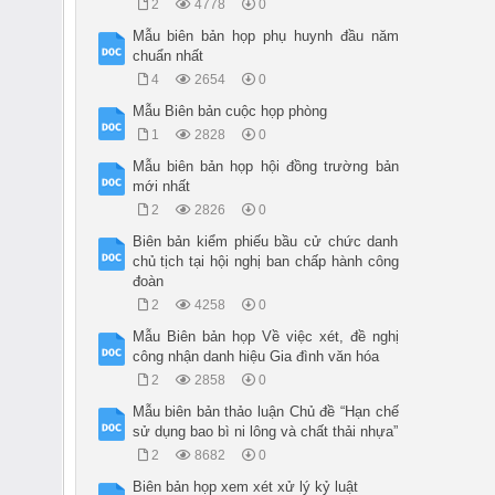
2
4778
0
Mẫu biên bản họp phụ huynh đầu năm
chuẩn nhất
4
2654
0
Mẫu Biên bản cuộc họp phòng
1
2828
0
Mẫu biên bản họp hội đồng trường bản
mới nhất
2
2826
0
Biên bản kiểm phiếu bầu cử chức danh
chủ tịch tại hội nghị ban chấp hành công
đoàn
2
4258
0
Mẫu Biên bản họp Về việc xét, đề nghị
công nhận danh hiệu Gia đình văn hóa
2
2858
0
Mẫu biên bản thảo luận Chủ đề “Hạn chế
sử dụng bao bì ni lông và chất thải nhựa”
2
8682
0
Biên bản họp xem xét xử lý kỷ luật