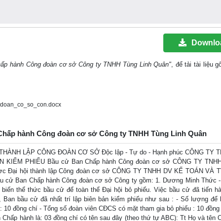
Downlo
hấp hành Công đoàn cơ sở Công ty TNHH Tùng Linh Quân"
, để tải tài liệu
doan_co_so_con.docx
n Chấp hành Công đoàn cơ sở Công ty TNHH Tùng Linh Quân
THÀNH LẬP CÔNG ĐOÀN CƠ SỞ Độc lập - Tự do - Hạnh phúc CÔNG TY 
 KIỂM PHIẾU Bầu cử Ban Chấp hành Công đoàn cơ sở CÔNG TY TNH
c Đại hội thành lập Công đoàn cơ sở CÔNG TY TNHH DV KẾ TOÁN VÀ 
u cử Ban Chấp hành Công đoàn cơ sở Công ty gồm: 1. Dương Minh Thức 
biến thể thức bầu cử để toàn thể Đại hội bỏ phiếu. Việc bầu cử đã tiến h
, Ban bầu cử đã nhất trí lập biên bản kiểm phiếu như sau : - Số lượng để
: 10 đồng chí - Tổng số đoàn viên CĐCS có mặt tham gia bỏ phiếu : 10 đồng 
Chấp hành là: 03 đồng chí có tên sau đây (theo thứ tự ABC): Tt Họ và tên 